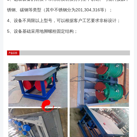
锈钢、碳钢等类型（其中不锈钢分为201,304,316等）；
4、设备不局限以上型号，可以根据客户工艺要求非标设计；
5、设备基础采用地脚螺栓固定结构；