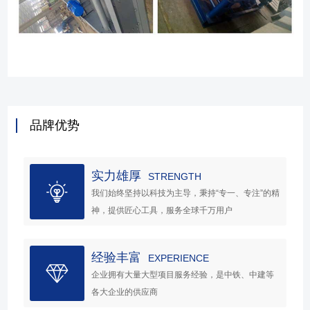
品牌优势
实力雄厚
STRENGTH
我们始终坚持以科技为主导，秉持“专一、专注”的精
神，提供匠心工具，服务全球千万用户
经验丰富
EXPERIENCE
企业拥有大量大型项目服务经验，是中铁、中建等
各大企业的供应商